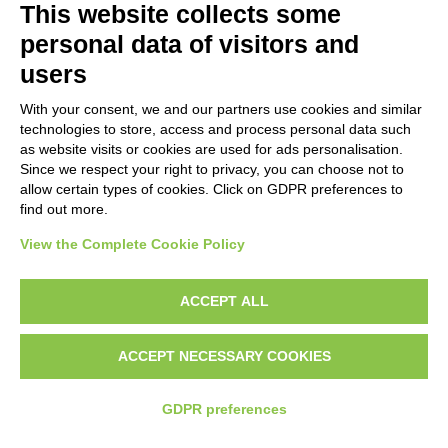
This website collects some
personal data of visitors and
users
Grant Agreement: ERASMUS+ n°
2021-1-NO01-KA220-ADU-
With your consent, we and our partners use cookies and similar
000026860
technologies to store, access and process personal data such
The European Commission support for the production of this
as website visits or cookies are used for ads personalisation.
Since we respect your right to privacy, you can choose not to
website does not constitute an endorsement of the contents
allow certain types of cookies. Click on GDPR preferences to
which reflects the views only of the authors, and the
find out more.
Commission cannot be held responsible for any use which may
be made of the information contained therein.
View the Complete Cookie Policy
ACCEPT ALL
Modifica preferenze Cookie
ACCEPT NECESSARY COOKIES
GDPR preferences